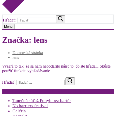
Hľadať:
Menu
Značka:
lens
Domovská stránka
lens
Vyzerá to tak, že sa nám nepodarilo nájsť to, čo ste hľadali. Skúste
použiť funkciu vyhľadávanie.
Hľadať:
Všetký práva vyhradené © 2026 Pohyb bez barier
Tanečná súťaž Pohyb bez bariér
No barriers festival
Galéria