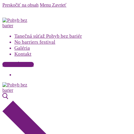
Preskočiť na obsah
Menu
Zavrieť
Tanečná súťaž Pohyb bez bariér
No barriers festival
Galéria
Kontakt
PRIHLÁSENIE